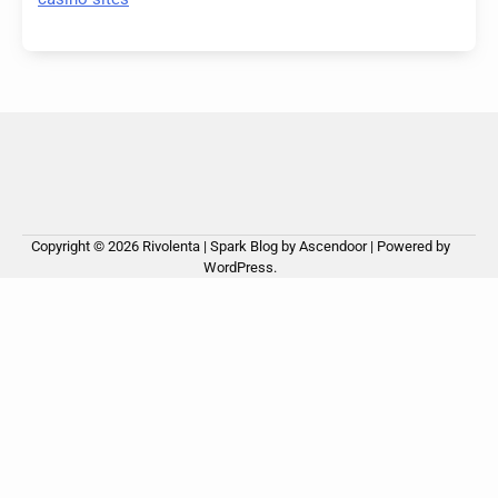
Copyright © 2026
Rivolenta
| Spark Blog by
Ascendoor
| Powered by
WordPress
.