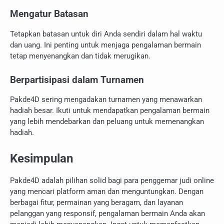
Mengatur Batasan
Tetapkan batasan untuk diri Anda sendiri dalam hal waktu
dan uang. Ini penting untuk menjaga pengalaman bermain
tetap menyenangkan dan tidak merugikan.
Berpartisipasi dalam Turnamen
Pakde4D sering mengadakan turnamen yang menawarkan
hadiah besar. Ikuti untuk mendapatkan pengalaman bermain
yang lebih mendebarkan dan peluang untuk memenangkan
hadiah.
Kesimpulan
Pakde4D adalah pilihan solid bagi para penggemar judi online
yang mencari platform aman dan menguntungkan. Dengan
berbagai fitur, permainan yang beragam, dan layanan
pelanggan yang responsif, pengalaman bermain Anda akan