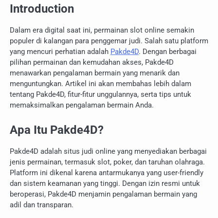
Introduction
Dalam era digital saat ini, permainan slot online semakin
populer di kalangan para penggemar judi. Salah satu platform
yang mencuri perhatian adalah
Pakde4D
. Dengan berbagai
pilihan permainan dan kemudahan akses, Pakde4D
menawarkan pengalaman bermain yang menarik dan
menguntungkan. Artikel ini akan membahas lebih dalam
tentang Pakde4D, fitur-fitur unggulannya, serta tips untuk
memaksimalkan pengalaman bermain Anda.
Apa Itu Pakde4D?
Pakde4D adalah situs judi online yang menyediakan berbagai
jenis permainan, termasuk slot, poker, dan taruhan olahraga.
Platform ini dikenal karena antarmukanya yang user-friendly
dan sistem keamanan yang tinggi. Dengan izin resmi untuk
beroperasi, Pakde4D menjamin pengalaman bermain yang
adil dan transparan.