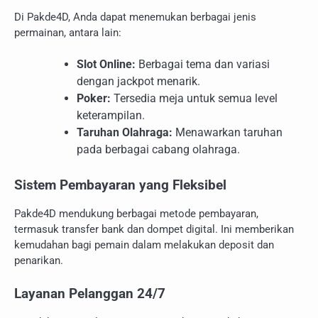
Di Pakde4D, Anda dapat menemukan berbagai jenis
permainan, antara lain:
Slot Online:
Berbagai tema dan variasi
dengan jackpot menarik.
Poker:
Tersedia meja untuk semua level
keterampilan.
Taruhan Olahraga:
Menawarkan taruhan
pada berbagai cabang olahraga.
Sistem Pembayaran yang Fleksibel
Pakde4D mendukung berbagai metode pembayaran,
termasuk transfer bank dan dompet digital. Ini memberikan
kemudahan bagi pemain dalam melakukan deposit dan
penarikan.
Layanan Pelanggan 24/7