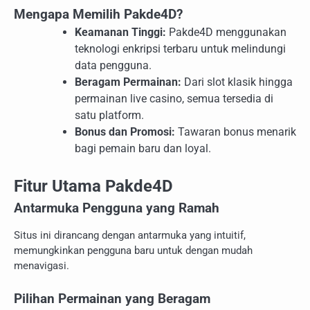
Mengapa Memilih Pakde4D?
Keamanan Tinggi:
Pakde4D menggunakan
teknologi enkripsi terbaru untuk melindungi
data pengguna.
Beragam Permainan:
Dari slot klasik hingga
permainan live casino, semua tersedia di
satu platform.
Bonus dan Promosi:
Tawaran bonus menarik
bagi pemain baru dan loyal.
Fitur Utama Pakde4D
Antarmuka Pengguna yang Ramah
Situs ini dirancang dengan antarmuka yang intuitif,
memungkinkan pengguna baru untuk dengan mudah
menavigasi.
Pilihan Permainan yang Beragam