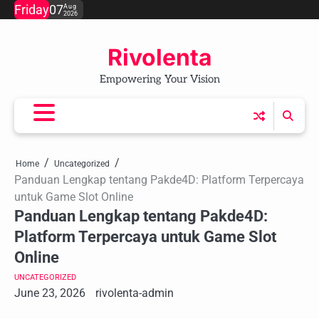
Skip
Friday
07
Aug
2026
to
content
Rivolenta
Empowering Your Vision
Home
Uncategorized
Panduan Lengkap tentang Pakde4D: Platform Terpercaya
untuk Game Slot Online
Panduan Lengkap tentang Pakde4D:
Platform Terpercaya untuk Game Slot
Online
UNCATEGORIZED
June 23, 2026
rivolenta-admin