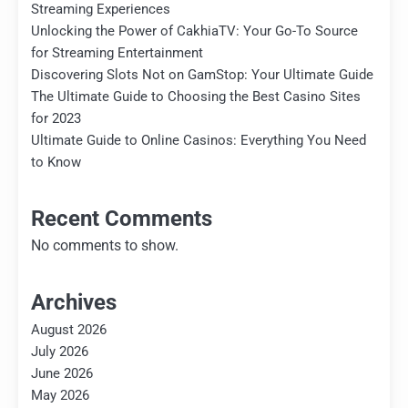
Streaming Experiences
Unlocking the Power of CakhiaTV: Your Go-To Source
for Streaming Entertainment
Discovering Slots Not on GamStop: Your Ultimate Guide
The Ultimate Guide to Choosing the Best Casino Sites
for 2023
Ultimate Guide to Online Casinos: Everything You Need
to Know
Recent Comments
No comments to show.
Archives
August 2026
July 2026
June 2026
May 2026